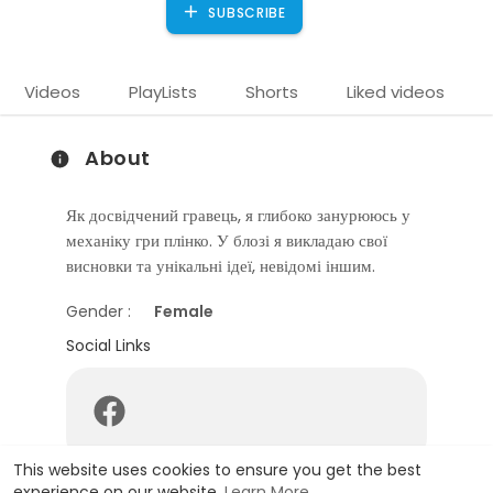
SUBSCRIBE
Videos
PlayLists
Shorts
Liked videos
About
Як досвідчений гравець, я глибоко занурююсь у
механіку гри плінко. У блозі я викладаю свої
висновки та унікальні ідеї, невідомі іншим.
Gender :
Female
)
Social Links
This website uses cookies to ensure you get the best
experience on our website.
Learn More